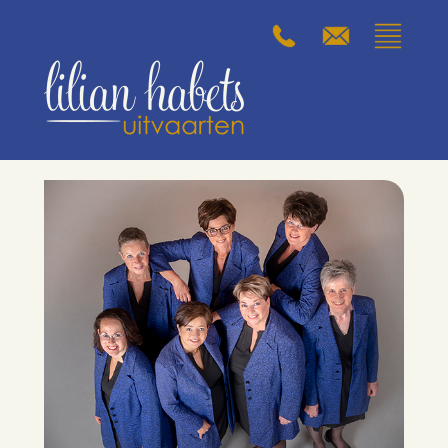
welkom
wat te doen
uitvaartcentrum
wensen vooraf
uw keuzes
de kosten
contact